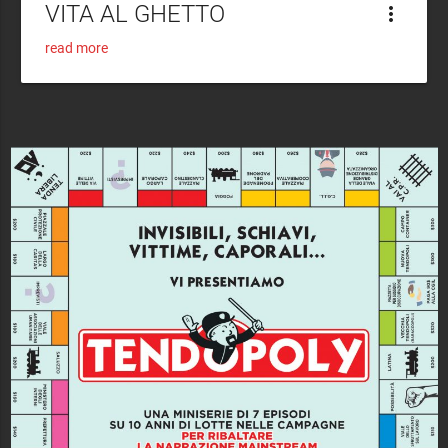
VITA AL GHETTO
more_vert
read more