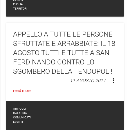
PUGLIA
TERRITORI
APPELLO A TUTTE LE PERSONE
SFRUTTATE E ARRABBIATE: IL 18
AGOSTO TUTTI E TUTTE A SAN
FERDINANDO CONTRO LO
SGOMBERO DELLA TENDOPOLI!
more_vert
11 AGOSTO 2017
read more
ARTICOLI
CALABRIA
COMUNICATI
EVENTI