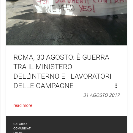
ROMA, 30 AGOSTO: Ѐ GUERRA
TRA IL MINISTERO
DELL’INTERNO E I LAVORATORI
DELLE CAMPAGNE
more_vert
31 AGOSTO 2017
read more
CALABRIA
COMUNICATI
EVENTI