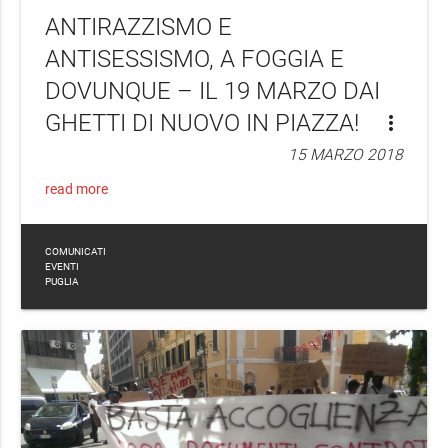
ANTIRAZZISMO E
ANTISESSISMO, A FOGGIA E
DOVUNQUE – IL 19 MARZO DAI
GHETTI DI NUOVO IN PIAZZA!
more_vert
15 MARZO 2018
read more
COMUNICATI
EVENTI
PUGLIA