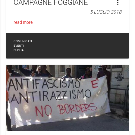
CAMPAGNE FOGGIANE
more_vert
5 LUGLIO 2018
read more
COMUNICATI
EVENTI
PUGLIA