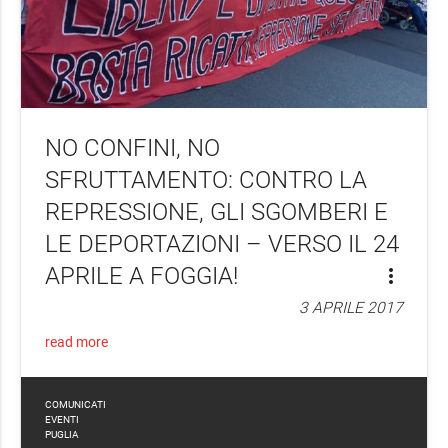
NO CONFINI, NO
SFRUTTAMENTO: CONTRO LA
REPRESSIONE, GLI SGOMBERI E
LE DEPORTAZIONI – VERSO IL 24
APRILE A FOGGIA!
more_vert
3 APRILE 2017
read more
COMUNICATI
EVENTI
PUGLIA