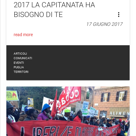
2017 LA CAPITANATA HA
BISOGNO DI TE
more_vert
17 GIUGNO 2017
read more
ARTICOLI
COMUNICATI
EVENTI
PUGLIA
TERRITORI