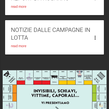
read more
NOTIZIE DALLE CAMPAGNE IN
LOTTA
more_vert
read more