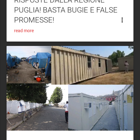
RISPOSTE DALLA REGIONE
PUGLIA! BASTA BUGIE E FALSE
PROMESSE!
more_vert
read more