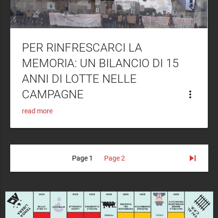
PER RINFRESCARCI LA
MEMORIA: UN BILANCIO DI 15
ANNI DI LOTTE NELLE
CAMPAGNE
more_vert
read more
skip_next
Page
1
Page
2