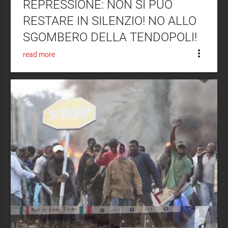
REPRESSIONE: NON SI PUÒ
RESTARE IN SILENZIO! NO ALLO
SGOMBERO DELLA TENDOPOLI!
more_vert
read more