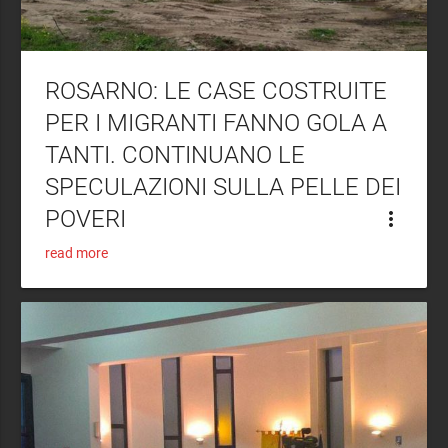
ROSARNO: LE CASE COSTRUITE
PER I MIGRANTI FANNO GOLA A
TANTI. CONTINUANO LE
SPECULAZIONI SULLA PELLE DEI
POVERI
more_vert
read more