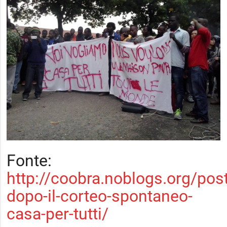
Fonte:
http://coobra.noblogs.org/po
dopo-il-corteo-spontaneo-
casa-per-tutti/