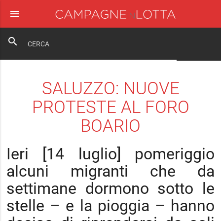
menu
close
search
SALUZZO: NUOVE
PROTESTE AL FORO
BOARIO
Ieri [14 luglio] pomeriggio
alcuni migranti che da
settimane dormono sotto le
stelle – e la pioggia – hanno