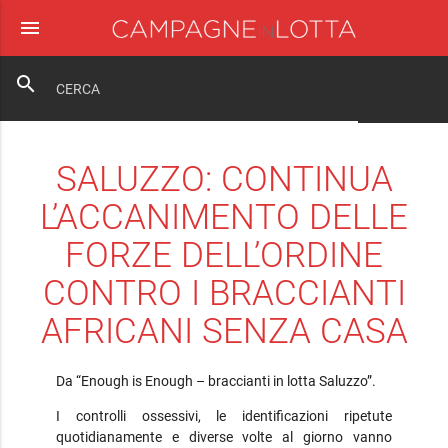
menu
close
search
SALUZZO: CONTINUA
L’ACCANIMENTO DELLE
FORZE DELL’ORDINE
CONTRO I BRACCIANTI
AFRICANI SENZA CASA
Da “Enough is Enough – braccianti in lotta Saluzzo”.
I controlli ossessivi, le identificazioni ripetute
quotidianamente e diverse volte al giorno vanno