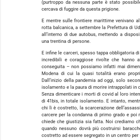
(purtroppo da nessuna parte è stato possibi
cercava di fuggire da questa prigione.
E mentre sulle frontiere marittime venivano alle
rotta balcanica, a settembre la Prefettura di Ud
all’interno di due autobus, mettendo a dispos
una trentina di persone.
E infine le carceri, spesso tappa obbligatoria 
incredibili e coraggiose rivolte che hanno 
conseguita – non possiamo infatti mai dimenti
Modena di cui la quasi totalità erano propr
Dall’inizio della pandemia ad oggi, solo secondo
isolamento e la paura di morire intrappolati in
Senza dimenticare i morti di covid al loro inte
di 41bis, in totale isolamento. E intanto, ment
chi lì è costretto, la scarcerazione dell’assas
carcere per la condanna di primo grado e poi m
chiede che giustizia sia fatta. Noi crediamo che
quando nessuno dovrà più costruirsi baracche
costretto ad essere segregato in un centro per