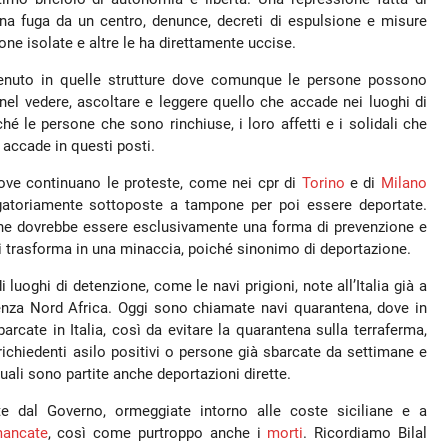
una fuga da un centro, denunce, decreti di espulsione e misure
one isolate e altre le ha direttamente uccise.
nuto in quelle strutture dove comunque le persone possono
 nel vedere, ascoltare e leggere quello che accade nei luoghi di
é le persone che sono rinchiuse, i loro affetti e i solidali che
accade in questi posti.
 dove continuano le proteste, come nei cpr di
Torino
e di
Milano
igatoriamente sottoposte a tampone per poi essere deportate.
he dovrebbe essere esclusivamente una forma di prevenzione e
, si trasforma in una minaccia, poiché sinonimo di deportazione.
luoghi di detenzione, come le navi prigioni, note all’Italia già a
genza Nord Africa. Oggi sono chiamate navi quarantena, dove in
rcate in Italia, così da evitare la quarantena sulla terraferma,
richiedenti asilo positivi o persone già sbarcate da settimane e
quali sono partite anche deportazioni dirette.
e dal Governo, ormeggiate intorno alle coste siciliane e a
ancate
, così come purtroppo anche i
morti
. Ricordiamo Bilal