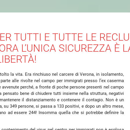
PER TUTTI E TUTTE LE RECLU
 ORA L’UNICA SICUREZZA È L
LIBERTÀ!
tolto la vita. Era rinchiuso nel carcere di Verona, in isolamento,
 parte alle rivolte nel campo per immigrati presso l’ex caserma
te avvenute perché, a fronte di poche persone presenti nel campo
va pensato bene di chiudere tutti insieme nella struttura, negativi
 mantenere il distanziamento e contenere il contagio. Non è un
, su 349 persone, si passa a 133 positivi, e dopo un altro mese,
ivano ad essere 244! Insomma quella che si potrebbe definire la
) contenimento del virus nel centro per immigrati non è esplosa