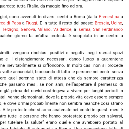
uardato tutta l’Italia, da maggio fino ad ora.
agici, sono avvenuti in diversi centri a Roma (dalla
Prenestina
a
ca di Papa
a
Fiuggi
. E in tutto il resto del paese:
Brescia
,
Udine
,
,
Terzigno
,
Genova
,
Milano
,
Valderice
, a
Isernia
,
San Ferdinando
ualche giorno fa un’altra protesta è scoppiata in un centro a
mili: vengono rinchiusi positivi e negativi negli stessi spazi
one e il distanziamento necessari, dando luogo a quarantene
che inevitabilmente si diffondono. In molti casi non si procede
volte annunciati, bloccando di fatto le persone nei centri senza
ere quel perenne stato di attesa che da sempre caratterizza
, che passano mesi, se non anni, nell’aspettare il permesso di
e già prima del covid costringeva a vivere per lunghi periodi in
ntali vanno elemosinati, dove la propria vita deve essere sempre
ro, e dove ormai probabilmente non sembra neanche così strano
to. Alle proteste che si sono scatenate nei centri in questi mesi è
tro tutte le persone che hanno protestato proprio per salvarsi,
er tutelare la salute” erano quelle che avrebbero portato al
ltimo briciolo di autonomia e libertà. Una repressione fatta di