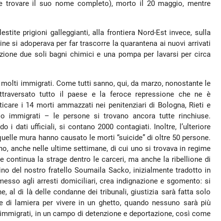
le trovare il suo nome completo), morto il 20 maggio, mentre
stite prigioni galleggianti, alla frontiera Nord-Est invece, sulla
ine si adoperava per far trascorre la quarantena ai nuovi arrivati
izione due soli bagni chimici e una pompa per lavarsi per circa
di molti immigrati. Come tutti sanno, qui, da marzo, nonostante le
attraversato tutto il paese e la feroce repressione che ne è
care i 14 morti ammazzati nei penitenziari di Bologna, Rieti e
io immigrati – le persone si trovano ancora tutte rinchiuse.
 i dati ufficiali, si contano 2000 contagiati. Inoltre, l’ulteriore
 quelle mura hanno causato le morti “suicide” di oltre 50 persone.
rno, anche nelle ultime settimane, di cui uno si trovava in regime
re continua la strage dentro le carceri, ma anche la ribellione di
sino del nostro fratello Soumaila Sacko, inizialmente tradotto in
esso agli arresti domiciliari, crea indignazione e sgomento: si
, al di là delle condanne dei tribunali, giustizia sarà fatta solo
 di lamiera per vivere in un ghetto, quando nessuno sarà più
 immigrati, in un campo di detenzione e deportazione, così come