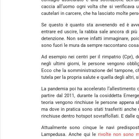
caccia all’uomo ogni volta che si verificava 
cautelari in carcere, che ha lasciato molte pers
Se questo è quanto sta avvenendo ed è avve
entrare ed uscire, la rabbia sale ancora di più
detenzione. Non serve infatti immaginare, poich
sono fuori le mura da sempre raccontano cosa 
Ad esempio nei centri per il rimpatrio (Cpr),
negli ultimi giorni, le persone vengono obbl
Ecco che la somministrazione del tampone, c
tutela per la propria salute e quella degli altri
La pandemia poi ha accelerato l’allestimento di 
partire dal 2011, durante la cosiddetta Emer
teoria vengono rinchiuse le persone appena sba
ma dove in pratica sono stati trasferiti anche 
rinchiuse dentro hotspot sovraffollati. E dalle 
Attualmente sono cinque le navi predispost
Lampedusa. Anche qui le
rivolte
non sono m