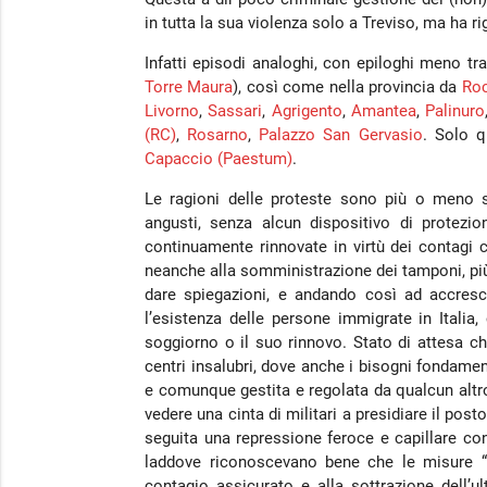
in tutta la sua violenza solo a Treviso, ma ha rig
Infatti episodi analoghi, con epiloghi meno tr
Torre Maura
), così come nella provincia da
Roc
Livorno
,
Sassari
,
Agrigento
,
Amantea
,
Palinuro
(RC)
,
Rosarno
,
Palazzo San Gervasio
. Solo q
Capaccio (Paestum)
.
Le ragioni delle proteste sono più o meno si
angusti, senza alcun dispositivo di protezi
continuamente rinnovate in virtù dei contagi 
neanche alla somministrazione dei tamponi, più 
dare spiegazioni, e andando così ad accresc
l’esistenza delle persone immigrate in Italia
soggiorno o il suo rinnovo. Stato di attesa ch
centri insalubri, dove anche i bisogni fondame
e comunque gestita e regolata da qualcun alt
vedere una cinta di militari a presidiare il pos
seguita una repressione feroce e capillare con
laddove riconoscevano bene che le misure “p
contagio assicurato e alla sottrazione dell’u