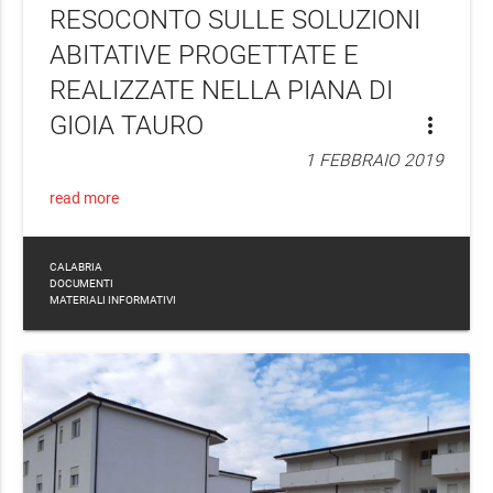
RESOCONTO SULLE SOLUZIONI
ABITATIVE PROGETTATE E
REALIZZATE NELLA PIANA DI
GIOIA TAURO
more_vert
1 FEBBRAIO 2019
read more
CALABRIA
DOCUMENTI
MATERIALI INFORMATIVI