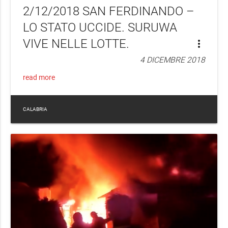
2/12/2018 SAN FERDINANDO –
LO STATO UCCIDE. SURUWA
VIVE NELLE LOTTE.
more_vert
4 DICEMBRE 2018
read more
CALABRIA