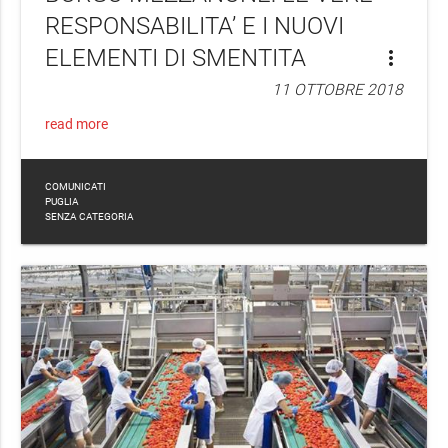
RESPONSABILITA’ E I NUOVI
ELEMENTI DI SMENTITA
more_vert
11 OTTOBRE 2018
read more
COMUNICATI
PUGLIA
SENZA CATEGORIA