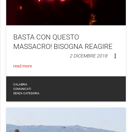
BASTA CON QUESTO
MASSACRO! BISOGNA REAGIRE
more_vert
2 DICEMBRE 2018
read more
CALABRIA
COMUNICATI
SENZA CATEGORIA