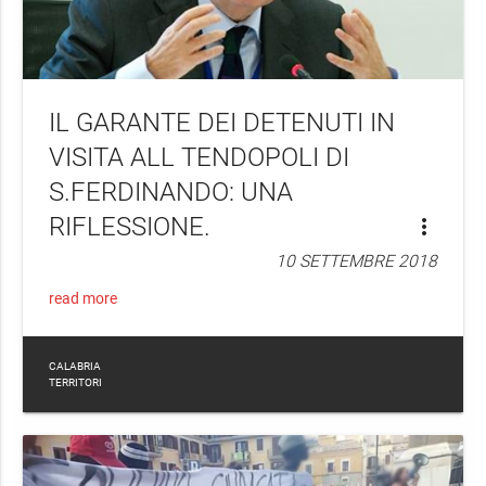
IL GARANTE DEI DETENUTI IN
VISITA ALL TENDOPOLI DI
S.FERDINANDO: UNA
RIFLESSIONE.
more_vert
10 SETTEMBRE 2018
read more
CALABRIA
TERRITORI