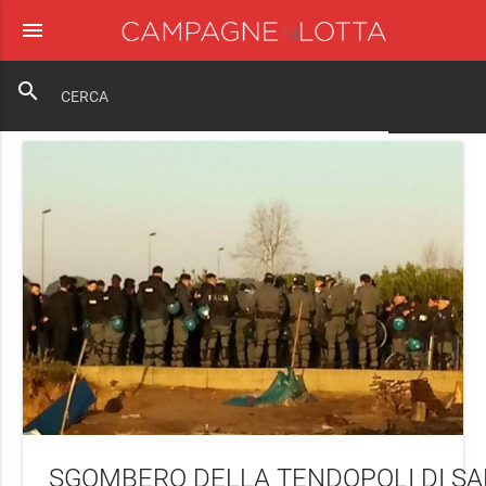
menu
close
search
SGOMBERO DELLA TENDOPOLI DI SA