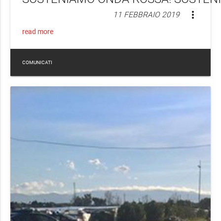
more_vert
11 FEBBRAIO 2019
read more
COMUNICATI