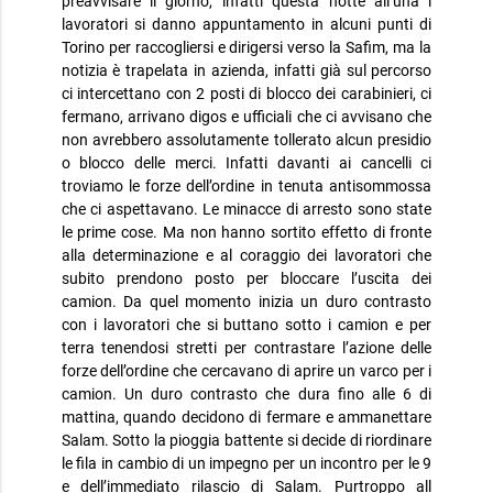
preavvisare il giorno, infatti questa notte all’una i
lavoratori si danno appuntamento in alcuni punti di
Torino per raccogliersi e dirigersi verso la Safim, ma la
notizia è trapelata in azienda, infatti già sul percorso
ci intercettano con 2 posti di blocco dei carabinieri, ci
fermano, arrivano digos e ufficiali che ci avvisano che
non avrebbero assolutamente tollerato alcun presidio
o blocco delle merci. Infatti davanti ai cancelli ci
troviamo le forze dell’ordine in tenuta antisommossa
che ci aspettavano. Le minacce di arresto sono state
le prime cose. Ma non hanno sortito effetto di fronte
alla determinazione e al coraggio dei lavoratori che
subito prendono posto per bloccare l’uscita dei
camion. Da quel momento inizia un duro contrasto
con i lavoratori che si buttano sotto i camion e per
terra tenendosi stretti per contrastare l’azione delle
forze dell’ordine che cercavano di aprire un varco per i
camion. Un duro contrasto che dura fino alle 6 di
mattina, quando decidono di fermare e ammanettare
Salam. Sotto la pioggia battente si decide di riordinare
le fila in cambio di un impegno per un incontro per le 9
e dell’immediato rilascio di Salam. Purtroppo all