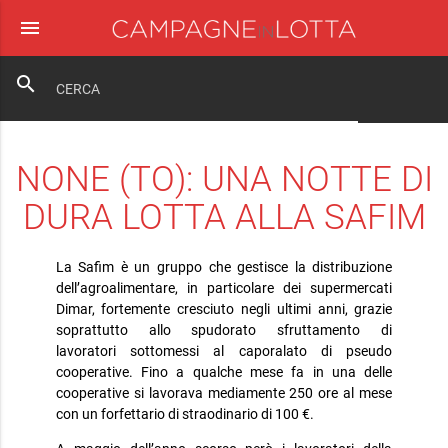
menu
close
search
NONE (TO): UNA NOTTE DI
DURA LOTTA ALLA SAFIM
La Safim è un gruppo che gestisce la distribuzione
dell’agroalimentare, in particolare dei supermercati
Dimar, fortemente cresciuto negli ultimi anni, grazie
soprattutto allo spudorato sfruttamento di
lavoratori sottomessi al caporalato di pseudo
cooperative. Fino a qualche mese fa in una delle
cooperative si lavorava mediamente 250 ore al mese
con un forfettario di straodinario di 100 €.