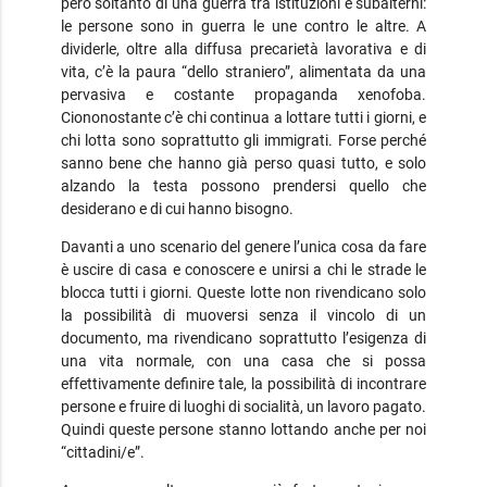
però soltanto di una guerra tra istituzioni e subalterni:
le persone sono in guerra le une contro le altre. A
dividerle, oltre alla diffusa precarietà lavorativa e di
vita, c’è la paura “dello straniero”, alimentata da una
pervasiva e costante propaganda xenofoba.
Ciononostante c’è chi continua a lottare tutti i giorni, e
chi lotta sono soprattutto gli immigrati. Forse perché
sanno bene che hanno già perso quasi tutto, e solo
alzando la testa possono prendersi quello che
desiderano e di cui hanno bisogno.
Davanti a uno scenario del genere l’unica cosa da fare
è uscire di casa e conoscere e unirsi a chi le strade le
blocca tutti i giorni. Queste lotte non rivendicano solo
la possibilità di muoversi senza il vincolo di un
documento, ma rivendicano soprattutto l’esigenza di
una vita normale, con una casa che si possa
effettivamente definire tale, la possibilità di incontrare
persone e fruire di luoghi di socialità, un lavoro pagato.
Quindi queste persone stanno lottando anche per noi
“cittadini/e”.