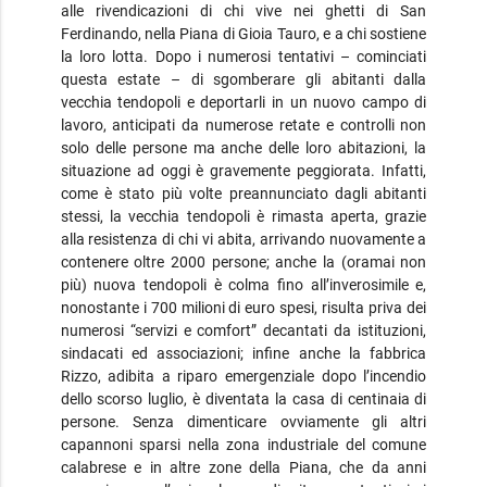
alle rivendicazioni di chi vive nei ghetti di San
Ferdinando, nella Piana di Gioia Tauro, e a chi sostiene
la loro lotta. Dopo i numerosi tentativi – cominciati
questa estate – di sgomberare gli abitanti dalla
vecchia tendopoli e deportarli in un nuovo campo di
lavoro, anticipati da numerose retate e controlli non
solo delle persone ma anche delle loro abitazioni, la
situazione ad oggi è gravemente peggiorata. Infatti,
come è stato più volte preannunciato dagli abitanti
stessi, la vecchia tendopoli è rimasta aperta, grazie
alla resistenza di chi vi abita, arrivando nuovamente a
contenere oltre 2000 persone; anche la (oramai non
più) nuova tendopoli è colma fino all’inverosimile e,
nonostante i 700 milioni di euro spesi, risulta priva dei
numerosi “servizi e comfort” decantati da istituzioni,
sindacati ed associazioni; infine anche la fabbrica
Rizzo, adibita a riparo emergenziale dopo l’incendio
dello scorso luglio, è diventata la casa di centinaia di
persone. Senza dimenticare ovviamente gli altri
capannoni sparsi nella zona industriale del comune
calabrese e in altre zone della Piana, che da anni