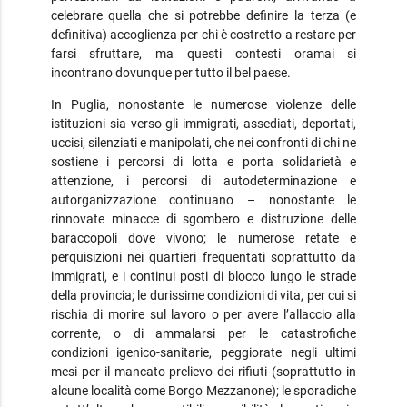
celebrare quella che si potrebbe definire la terza (e
definitiva) accoglienza per chi è costretto a restare per
farsi sfruttare, ma questi contesti oramai si
incontrano dovunque per tutto il bel paese.
In Puglia, nonostante le numerose violenze delle
istituzioni sia verso gli immigrati, assediati, deportati,
uccisi, silenziati e manipolati, che nei confronti di chi ne
sostiene i percorsi di lotta e porta solidarietà e
attenzione, i percorsi di autodeterminazione e
autorganizzazione continuano – nonostante le
rinnovate minacce di sgombero e distruzione delle
baraccopoli dove vivono; le numerose retate e
perquisizioni nei quartieri frequentati soprattutto da
immigrati, e i continui posti di blocco lungo le strade
della provincia; le durissime condizioni di vita, per cui si
rischia di morire sul lavoro o per avere l’allaccio alla
corrente, o di ammalarsi per le catastrofiche
condizioni igenico-sanitarie, peggiorate negli ultimi
mesi per il mancato prelievo dei rifiuti (soprattutto in
alcune località come Borgo Mezzanone); le sporadiche