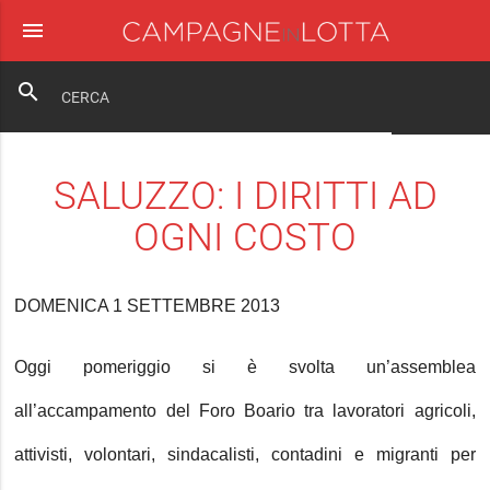
menu
close
search
SALUZZO: I DIRITTI AD
OGNI COSTO
DOMENICA 1 SETTEMBRE 2013
Oggi pomeriggio si è svolta un’assemblea
all’accampamento del Foro Boario tra lavoratori agricoli,
attivisti, volontari, sindacalisti, contadini e migranti per