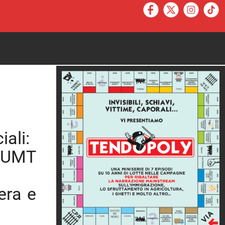
close
iali:
A/UMT
era e