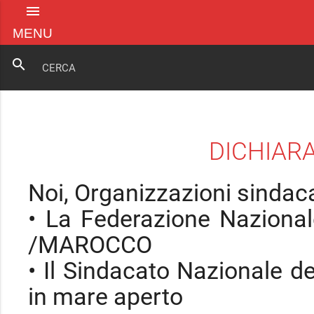
menu
MENU
search
DICHIARA
Noi, Organizzazioni sindaca
• La Federazione Naziona
/MAROCCO
• Il Sindacato Nazionale de
in mare aperto