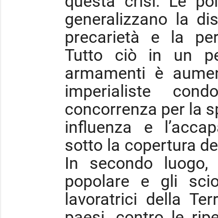
questa crisi. Le pol
generalizzano la di
precarietà e la per
Tutto ciò in un p
armamenti è aumen
imperialiste con
concorrenza per la sp
influenza e l’accap
sotto la copertura del
In secondo luogo, 
popolare e gli scio
lavoratrici della T
paesi, contro le rip