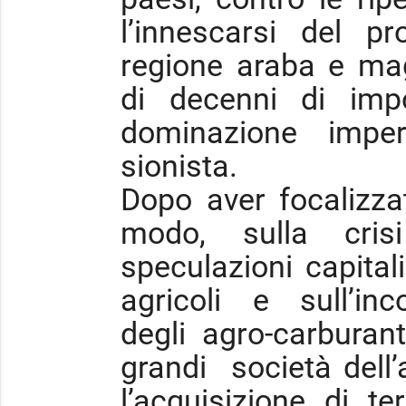
l’innescarsi del pr
regione araba e m
di decenni di impo
dominazione imper
sionista.
Dopo aver focalizzat
modo, sulla cris
speculazioni capital
agricoli e sull’inc
degli agro-carburan
grandi società dell
l’acquisizione di te