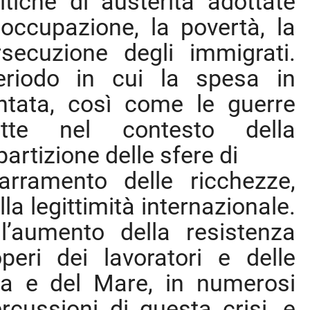
itiche di austerità adottate
soccupazione, la povertà, la
secuzione degli immigrati.
eriodo in cui la spesa in
tata, così come le guerre
dotte nel contesto della
artizione delle sfere di
arramento delle ricchezze,
la legittimità internazionale.
l’aumento della resistenza
peri dei lavoratori e delle
erra e del Mare, in numerosi
ercussioni di questa crisi, e