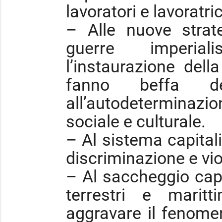
lavoratori e lavoratri
– Alle nuove strate
guerre imperia
l’instaurazione del
fanno beffa de
all’autodeterminaz
sociale e culturale.
– Al sistema capital
discriminazione e vi
– Al saccheggio capit
terrestri e marit
aggravare il fenome