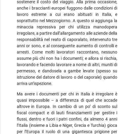
sostenere il costo del viaggio. Alla prima occasione,
anche i braccianti europei fuggono dalle condizioni di
lavoro estreme a cui erano abituati in Italia, e
soprattutto nel Mezzogiorno. A questo si aggiunga la
minaccia repressiva per chi utilizza manodopera
irregolare, a partire dall’allargamento alle aziende della
responsabilità nel reato di caporalato, intervenuto tre
anni or sono, e al conseguente aumento di controlli e
arresti. Come molti lavoratori raccontano, nessuno
assume più chi non ha i documenti; e allora si rischia,
lavorando e facendo lavorare a nome di altri, muniti di
permesso, e dandosela a gambe levate (spesso su
istruzione del datore di lavoro o del caporale) quando
arriva un’ispezione.
Ma avere i documenti per chi in Italia è irregolare è
quasi impossibile – a differenza di quel che accade
altrove in Europa. In cambio di un po’ di sconto sul
fiscal compact e di lauti finanziamenti per gestire i
flussi, dentro e fuori i patri confini, da almeno 4 anni
l’Italia (insieme a Libia e Niger, Grecia e Turchia) gioca
per l’Europa il ruolo di una gigantesca prigione per