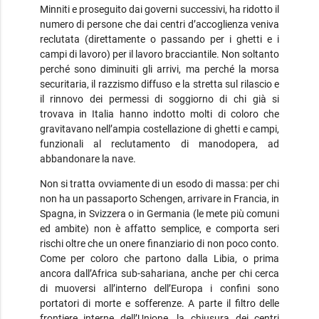
Minniti e proseguito dai governi successivi, ha ridotto il
numero di persone che dai centri d’accoglienza veniva
reclutata (direttamente o passando per i ghetti e i
campi di lavoro) per il lavoro bracciantile. Non soltanto
perché sono diminuiti gli arrivi, ma perché la morsa
securitaria, il razzismo diffuso e la stretta sul rilascio e
il rinnovo dei permessi di soggiorno di chi già si
trovava in Italia hanno indotto molti di coloro che
gravitavano nell’ampia costellazione di ghetti e campi,
funzionali al reclutamento di manodopera, ad
abbandonare la nave.
Non si tratta ovviamente di un esodo di massa: per chi
non ha un passaporto Schengen, arrivare in Francia, in
Spagna, in Svizzera o in Germania (le mete più comuni
ed ambite) non è affatto semplice, e comporta seri
rischi oltre che un onere finanziario di non poco conto.
Come per coloro che partono dalla Libia, o prima
ancora dall’Africa sub-sahariana, anche per chi cerca
di muoversi all’interno dell’Europa i confini sono
portatori di morte e sofferenze. A parte il filtro delle
frontiere interne dell’Unione, la chiusura dei centri