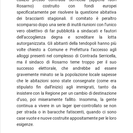
Rosarno) costruito con fondi europei
specificatamente per risolvere la questione abitativa
dei braccianti stagionali. Il comitato è peraltro
scomparso dopo una serie di inutili riunioni con l’unico
vero obiettivo di far pubblicità a sindacati e fautori
dell’accoglienza degna e screditare la lotta
autorganizzata. Gli abitanti della tendopoli hanno più
volte chiesto a Comune e Prefettura l’accesso agli
alloggi presenti nel complesso di Contrada Serricella,
ma il sindaco di Rosarno teme troppo per il suo
successo elettorale, che andrebbe ad essere
gravemente minato se la popolazione locale sapesse
che le abitazioni sono state consegnate (come era
stipulato fin dall’inizio) agli immigrati, tanto da
insistere con la Regione per un cambio di destinazione
d’uso, poi miseramente fallito. Insomma, la gente
continua a vivere in un lager iper-controllato se non
per strada o in baracche fatiscenti, quando ci sono
case vuote e nuove costruite appositamente per le loro
esigenze.