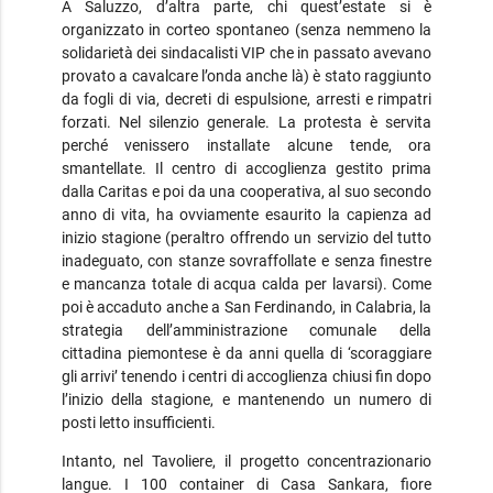
A Saluzzo, d’altra parte, chi quest’estate si è
organizzato in corteo spontaneo (senza nemmeno la
solidarietà dei sindacalisti VIP che in passato avevano
provato a cavalcare l’onda anche là) è stato raggiunto
da fogli di via, decreti di espulsione, arresti e rimpatri
forzati. Nel silenzio generale. La protesta è servita
perché venissero installate alcune tende, ora
smantellate. Il centro di accoglienza gestito prima
dalla Caritas e poi da una cooperativa, al suo secondo
anno di vita, ha ovviamente esaurito la capienza ad
inizio stagione (peraltro offrendo un servizio del tutto
inadeguato, con stanze sovraffollate e senza finestre
e mancanza totale di acqua calda per lavarsi). Come
poi è accaduto anche a San Ferdinando, in Calabria, la
strategia dell’amministrazione comunale della
cittadina piemontese è da anni quella di ‘scoraggiare
gli arrivi’ tenendo i centri di accoglienza chiusi fin dopo
l’inizio della stagione, e mantenendo un numero di
posti letto insufficienti.
Intanto, nel Tavoliere, il progetto concentrazionario
langue. I 100 container di Casa Sankara, fiore