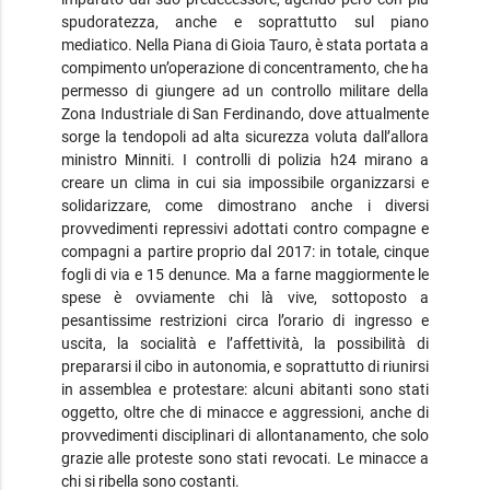
spudoratezza, anche e soprattutto sul piano
mediatico. Nella Piana di Gioia Tauro, è stata portata a
compimento un’operazione di concentramento, che ha
permesso di giungere ad un controllo militare della
Zona Industriale di San Ferdinando, dove attualmente
sorge la tendopoli ad alta sicurezza voluta dall’allora
ministro Minniti. I controlli di polizia h24 mirano a
creare un clima in cui sia impossibile organizzarsi e
solidarizzare, come dimostrano anche i diversi
provvedimenti repressivi adottati contro compagne e
compagni a partire proprio dal 2017: in totale, cinque
fogli di via e 15 denunce. Ma a farne maggiormente le
spese è ovviamente chi là vive, sottoposto a
pesantissime restrizioni circa l’orario di ingresso e
uscita, la socialità e l’affettività, la possibilità di
prepararsi il cibo in autonomia, e soprattutto di riunirsi
in assemblea e protestare: alcuni abitanti sono stati
oggetto, oltre che di minacce e aggressioni, anche di
provvedimenti disciplinari di allontanamento, che solo
grazie alle proteste sono stati revocati. Le minacce a
chi si ribella sono costanti.