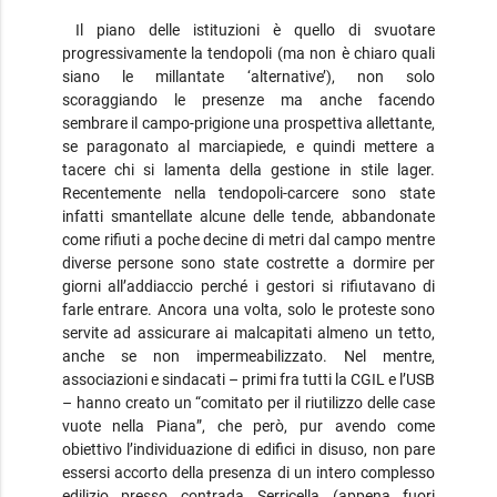
Il piano delle istituzioni è quello di svuotare
progressivamente la tendopoli (ma non è chiaro quali
siano le millantate ‘alternative’), non solo
scoraggiando le presenze ma anche facendo
sembrare il campo-prigione una prospettiva allettante,
se paragonato al marciapiede, e quindi mettere a
tacere chi si lamenta della gestione in stile lager.
Recentemente nella tendopoli-carcere sono state
infatti smantellate alcune delle tende, abbandonate
come rifiuti a poche decine di metri dal campo mentre
diverse persone sono state costrette a dormire per
giorni all’addiaccio perché i gestori si rifiutavano di
farle entrare. Ancora una volta, solo le proteste sono
servite ad assicurare ai malcapitati almeno un tetto,
anche se non impermeabilizzato. Nel mentre,
associazioni e sindacati – primi fra tutti la CGIL e l’USB
– hanno creato un “comitato per il riutilizzo delle case
vuote nella Piana”, che però, pur avendo come
obiettivo l’individuazione di edifici in disuso, non pare
essersi accorto della presenza di un intero complesso
edilizio presso contrada Serricella (appena fuori