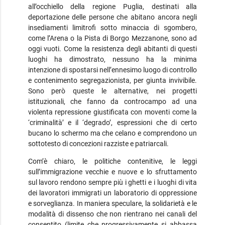
all’occhiello della regione Puglia, destinati alla
deportazione delle persone che abitano ancora negli
insediamenti limitrofi sotto minaccia di sgombero,
come l’Arena o la Pista di Borgo Mezzanone, sono ad
oggi vuoti. Come la resistenza degli abitanti di questi
luoghi ha dimostrato, nessuno ha la minima
intenzione di spostarsi nell’ennesimo luogo di controllo
e contenimento segregazionista, per giunta invivibile.
Sono però queste le alternative, nei progetti
istituzionali, che fanno da controcampo ad una
violenta repressione giustificata con moventi come la
‘criminalità’ e il ‘degrado’, espressioni che di certo
bucano lo schermo ma che celano e comprendono un
sottotesto di concezioni razziste e patriarcali.
Com’è chiaro, le politiche contenitive, le leggi
sull’immigrazione vecchie e nuove e lo sfruttamento
sul lavoro rendono sempre più i ghetti e i luoghi di vita
dei lavoratori immigrati un laboratorio di oppressione
e sorveglianza. In maniera speculare, la solidarietà e le
modalità di dissenso che non rientrano nei canali del
consentito (limite che progressivamente si abbassa