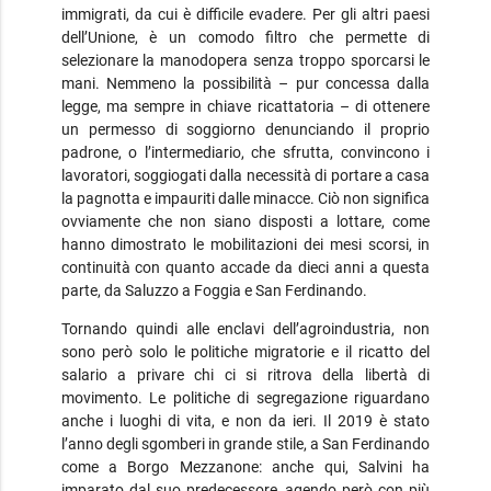
immigrati, da cui è difficile evadere. Per gli altri paesi
dell’Unione, è un comodo filtro che permette di
selezionare la manodopera senza troppo sporcarsi le
mani. Nemmeno la possibilità – pur concessa dalla
legge, ma sempre in chiave ricattatoria – di ottenere
un permesso di soggiorno denunciando il proprio
padrone, o l’intermediario, che sfrutta, convincono i
lavoratori, soggiogati dalla necessità di portare a casa
la pagnotta e impauriti dalle minacce. Ciò non significa
ovviamente che non siano disposti a lottare, come
hanno dimostrato le mobilitazioni dei mesi scorsi, in
continuità con quanto accade da dieci anni a questa
parte, da Saluzzo a Foggia e San Ferdinando.
Tornando quindi alle enclavi dell’agroindustria, non
sono però solo le politiche migratorie e il ricatto del
salario a privare chi ci si ritrova della libertà di
movimento. Le politiche di segregazione riguardano
anche i luoghi di vita, e non da ieri. Il 2019 è stato
l’anno degli sgomberi in grande stile, a San Ferdinando
come a Borgo Mezzanone: anche qui, Salvini ha
imparato dal suo predecessore, agendo però con più