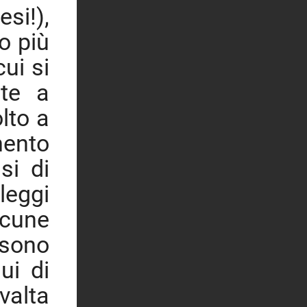
si!),
o più
cui si
ate a
lto a
mento
si di
leggi
lcune
 sono
ui di
valta