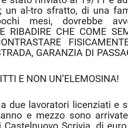
 un al-tro sfratto, di una fam
chi mesi, dovrebbe avve
TILE RIBADIRE CHE COME SE
ONTRASTARE FISICAMENT
STRADA, GARANZIA DI PASSA
ITTI E NON UN’ELEMOSINA!
 due lavoratori licenziati e 
n anno e mezzo sono arrivat
di Castelnuovo Scrivia, di euro