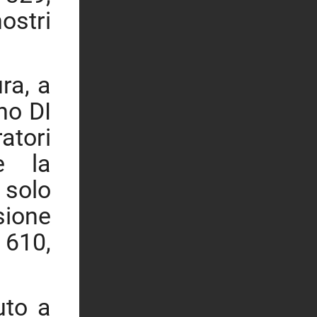
nostri
ra, a
nno DI
atori
e la
 solo
sione
 610,
uto a