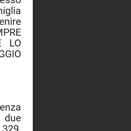
iglia
nire
MPRE
E LO
GGIO
senza
e due
 329,