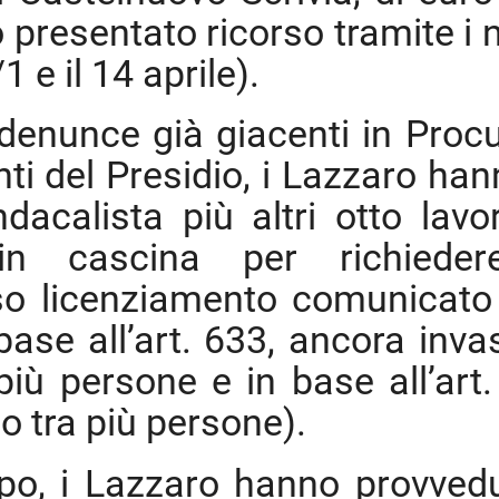
o presentato ricorso tramite i 
1 e il 14 aprile).
e denunce già giacenti in Procu
anti del Presidio, i Lazzaro ha
calista più altri otto lavor
n cascina per richieder
so licenziamento comunicato
ase all’art. 633, ancora inva
più persone e in base all’art.
o tra più persone).
opo, i Lazzaro hanno provved