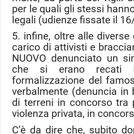
per le quali gli stessi hann
legali (udienze fissate il 16/
5. infine, oltre alle divers
carico di attivisti e bracci
NUOVO denunciato un sinda
che si erano recati i
formalizzazione del famo
verbalmente (denuncia in b
di terreni in concorso tra 
violenza privata, in concors
C’è da dire che, subito d