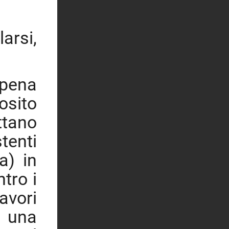
arsi,
ppena
osito
ttano
stenti
a) in
tro i
avori
i una