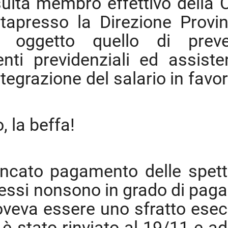
ulta membro effettivo della C
apresso la Direzione Provin
 oggetto quello di preve
nti previdenziali ed assisten
tegrazione del salario in favor
 la beffa!
ncato pagamento delle spet
stessi nonsono in grado di paga
 doveva essere uno sfratto esec
 è stato rinviato al 19/11 e a