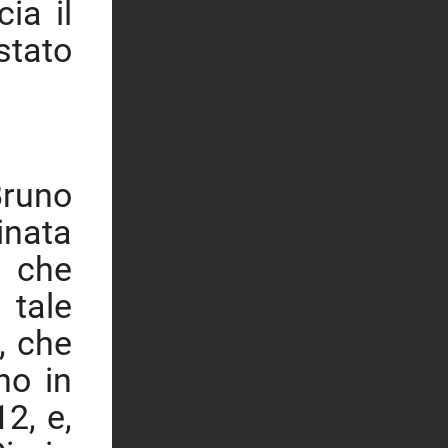
ia il
stato
Bruno
inata
a che
 tale
, che
no in
12, e,