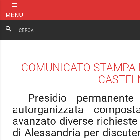
menu
MENU
search
COMUNICATO STAMPA D
CASTEL
Il
Presidio permanente d
autorganizzata compost
avanzato diverse richieste 
di Alessandria per discute