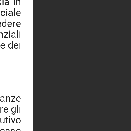
ia in
ciale
dere
ziali
e dei
tanze
re gli
utivo
desso