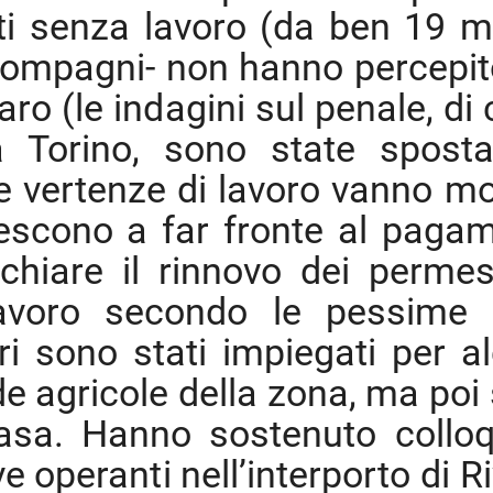
ti senza lavoro (da ben 19 me
 compagni- non hanno percepit
ro (le indagini sul penale, di 
a Torino, sono state spost
e vertenze di lavoro vanno mo
riescono a far fronte al paga
rischiare il rinnovo dei permes
lavoro secondo le pessime 
ori sono stati impiegati per a
e agricole della zona, ma poi
asa. Hanno sostenuto colloq
 operanti nell’interporto di Ri