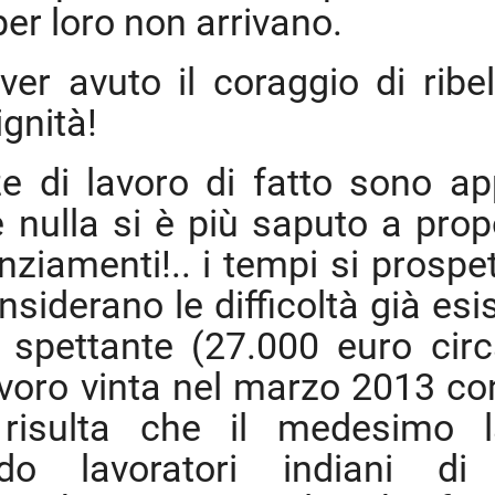
per loro non arrivano.
r avuto il coraggio di ribell
ignità!
ze di lavoro di fatto sono a
 e nulla si è più saputo a prop
nziamenti!.. i tempi si prospe
nsiderano le difficoltà già esi
spettante (27.000 euro circ
voro vinta nel marzo 2013 con
risulta che il medesimo l
ando lavoratori indiani d