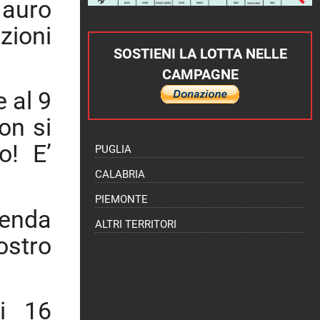
Mauro
zioni
SOSTIENI LA LOTTA NELLE
CAMPAGNE
 al 9
on si
o! E’
PUGLIA
CALABRIA
PIEMONTE
cenda
ALTRI TERRITORI
ostro
i 16