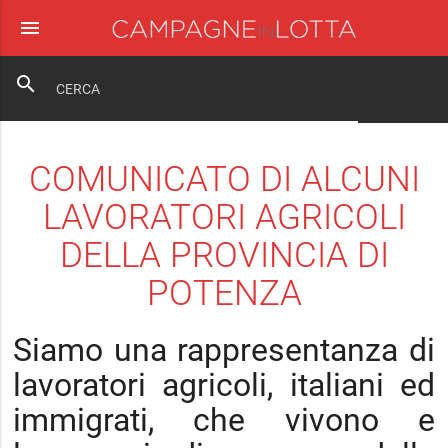
menu
close
search
COMUNICATO DI ALCUNI
LAVORATORI AGRICOLI
DELLA PROVINCIA DI
POTENZA
Siamo una rappresentanza di
lavoratori agricoli, italiani ed
immigrati, che vivono e