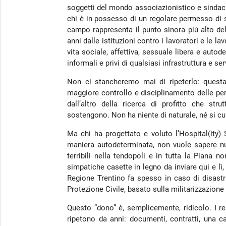
soggetti del mondo associazionistico e sindac
chi è in possesso di un regolare permesso di s
campo rappresenta il punto sinora più alto del
anni dalle istituzioni contro i lavoratori e le l
vita sociale, affettiva, sessuale libera e autod
informali e privi di qualsiasi infrastruttura e se
Non ci stancheremo mai di ripeterlo: questa
maggiore controllo e disciplinamento delle perso
dall’altro della ricerca di profitto che strut
sostengono. Non ha niente di naturale, né si cura
Ma chi ha progettato e voluto l’Hospital(ity)
maniera autodeterminata, non vuole sapere nu
terribili nella tendopoli e in tutta la Piana
simpatiche casette in legno da inviare qui e lì
Regione Trentino fa spesso in caso di disastri
Protezione Civile, basato sulla militarizzazione 
Questo “dono” è, semplicemente, ridicolo. I re
ripetono da anni: documenti, contratti, una ca