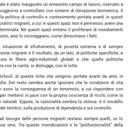
ale è stato inaugurato un ennesimo campo di lavoro, riservato a
oggiorno e controllato con sistemi di rilevazione biometrica. Il
la politica di controllo e contenimento portata avanti in questi
avoratrici migranti, a cui in questi spazi non è permesso avere una
eterminata. Nè questi spazi evitano il proliferare di insediamenti
rvizio, anzi lo incoraggiano, come dimostrano i fatti.
 situazione di sfruttamento, di povertà estrema e di sempre
ne migranti è il risultato, da un lato, di politiche specifiche, e
tura le filiere agro-industriali globali e che quelle politiche
 con la carità: si distrugge, con le lotte.
 School, di queste lotte che vengono portate avanti da anni, in
lla. Del resto sembra anche ignorare che le condizioni di vita
 non sono la conseguenza di un terremoto, a cui rispondere con
, per mettersi in pace con la propria coscienza di ricchi, come la
 naturali. Eppure, la razionalità sembra la stessa: è il modello
dei territori, sulla produzione di dipendenza e sul controllo.
ali bisogni delle persone migranti restano sempre quelli, ce lo
sa vera. Tra queste rivendicazioni e la “polifunzionalità” della