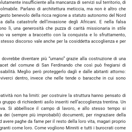
utamente insufficiente alla mancanza di servizi sul territorio, di
colmabile. Parlano di architettura meticcia, ma non è altro che
l gesto benevolo della ricca regione a statuto autonomo del Nord
a dalla catastrofe dell’invasione degli Africani. E nella falsa
no lì, una generosità che puzza di carità missionaria in stile
smo va sempre a braccetto con la conquista e lo sfruttamento,
 lo stesso discorso vale anche per la cosiddetta accoglienza e per
li dovrebbe diventare più “umano” grazie alla costruzione di una
placet del comune di San Ferdinando che così può fregiarsi di
nsabilità. Meglio però proteggerlo dagli e dalle abitanti attorno:
 viverci dentro, invece che nelle tende o baracche in cui sono
atività non ha limiti: per costruire la struttura hanno pensato di
 gruppo di richiedenti asilo inseriti nell’accoglienza trentina. Un
va. Si abbellisce il campo di lavoro, e allo stesso tempo si
esa dei (sempre più improbabili) documenti, per ringraziare della
d avere paghe da fame per il resto della loro vita, magari proprio
granti come loro. Come vogliono Minniti e tutti i burocrati come