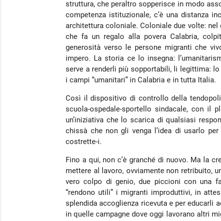
struttura, che peraltro sopperisce in modo assol
competenza istituzionale, c’è una distanza in
architettura coloniale. Coloniale due volte: ne
che fa un regalo alla povera Calabria, colpit
generosità verso le persone migranti che vivo
impero. La storia ce lo insegna: l’umanitari
serve a renderli più sopportabili, li legittima:
i campi “umanitari” in Calabria e in tutta Italia.
Così il dispositivo di controllo della tendopo
scuola-ospedale-sportello sindacale, con il 
un’iniziativa che lo scarica di qualsiasi respo
chissà che non gli venga l’idea di usarlo per
costrette-i.
Fino a qui, non c’è granché di nuovo. Ma la cre
mettere al lavoro, ovviamente non retribuito, un
vero colpo di genio, due piccioni con una fa
“rendono utili” i migranti improduttivi, in att
splendida accoglienza ricevuta e per educarli a
in quelle campagne dove oggi lavorano altri mi