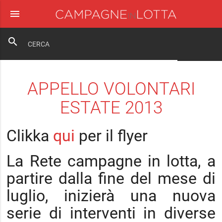
menu
close
search
APPELLO VOLONTARI
ESTATE 2013
Clikka
qui
per il flyer
La Rete campagne in lotta, a
partire dalla fine del mese di
luglio, inizierà una nuova
serie di interventi in diverse