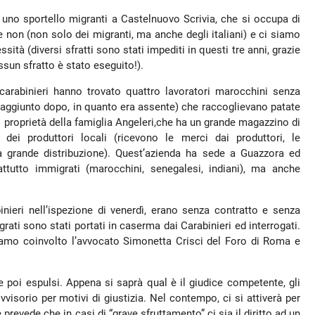
 uno sportello migranti a Castelnuovo Scrivia, che si occupa di
 e non (non solo dei migranti, ma anche degli italiani) e ci siamo
ssità (diversi sfratti sono stati impediti in questi tre anni, grazie
nessun sfratto è stato eseguito!).
arabinieri hanno trovato quattro lavoratori marocchini senza
è aggiunto dopo, in quanto era assente) che raccoglievano patate
di proprietà della famiglia Angeleri,che ha un grande magazzino di
 dei produttori locali (ricevono le merci dai produttori, le
a grande distribuzione). Quest’azienda ha sede a Guazzora ed
ttutto immigrati (marocchini, senegalesi, indiani), ma anche
binieri nell’ispezione di venerdì, erano senza contratto e senza
ti sono stati portati in caserma dai Carabinieri ed interrogati.
biamo coinvolto l’avvocato Simonetta Crisci del Foro di Roma e
e poi espulsi. Appena si saprà qual è il giudice competente, gli
sorio per motivi di giustizia. Nel contempo, ci si attiverà per
prevede che in casi di “grave sfruttamento” ci sia il diritto ad un