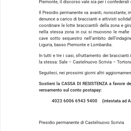
Piemonte, il discorso vale sia per i confederali 
Il Presidio permanente va avanti, nonostante, i
denunce a carico di braccianti e attivisti solidal
coordinare le lotte bracciantili della zona e gi
nella stessa zona in cui si muovono le mafie d
cave sotto sequestro nell’ambito dell’indagine 
Liguria, basso Piemonte e Lombardia.
In tutti e tre i casi, sfruttamento dei bracciant
la stessa: Sale – Castelnuovo Scrivia – Torto
Seguiteci, nei prossimi giorni altri aggiornamen
Sostieni la
CASSA DI RESISTENZA
a favore de
versamento sul conto postapay:
4023 6006 6943 9400
(intestata ad An
Presidio permanente di Castelnuovo Scrivia