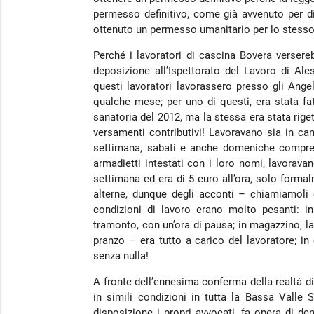
permesso definitivo, come già avvenuto per di
ottenuto un permesso umanitario per lo stess
Perché i lavoratori di cascina Bovera versere
deposizione all’Ispettorato del Lavoro di Ales
questi lavoratori lavorassero presso gli Ange
qualche mese; per uno di questi, era stata fa
sanatoria del 2012, ma la stessa era stata riget
versamenti contributivi! Lavoravano sia in cam
settimana, sabati e anche domeniche compres
armadietti intestati con i loro nomi, lavorava
settimana ed era di 5 euro all’ora, solo forma
alterne, dunque degli acconti – chiamiamoli 
condizioni di lavoro erano molto pesanti: in
tramonto, con un’ora di pausa; in magazzino, la
pranzo – era tutto a carico del lavoratore; in
senza nulla!
A fronte dell’ennesima conferma della realtà d
in simili condizioni in tutta la Bassa Valle 
disposizione i propri avvocati, fa opera di den