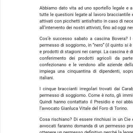
Abbiamo dato vita ad uno sportello legale e a
tutte le questioni legate al lavoro bracciantile
attivati con picchetti antisfratto in caso di nece
all’intervento dei nostri attivisti, fino ad oggi 
Cos’è successo sabato a cascina Bovera? I c
permesso di soggiorno, in “nero” (il quinto si 
e prodotti di stagioni nei campi. La cascina è 
conferimento dei prodotti agricoli da parte
confezionano e le vendono alle aziende dell
impiega una cinquantina di dipendenti, sopra
italiani.
I cinque braccianti irregolari trovati dai Cara
permesso di soggiorno. Come è noto, gli immigra
Quindi hanno contattato il Presidio e noi ab
l’avvocato Gianluca Vitale del Foro di Torino.
Cosa rischiano? Di essere rinchiusi in un Cie 
avvocati faranno domanda di un permesso provvi
ottenere un permesso definitivo perché la legge 