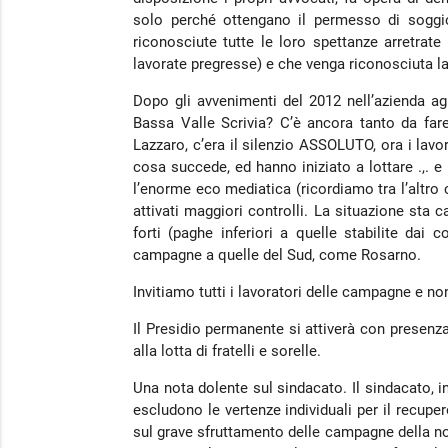
solo perché ottengano il permesso di soggi
riconosciute tutte le loro spettanze arretrate
lavorate pregresse) e che venga riconosciuta la
Dopo gli avvenimenti del 2012 nell’azienda a
Bassa Valle Scrivia? C’è ancora tanto da fa
Lazzaro, c’era il silenzio ASSOLUTO, ora i lavo
cosa succede, ed hanno iniziato a lottare .,. e
l’enorme eco mediatica (ricordiamo tra l’altro 
attivati maggiori controlli. La situazione st
forti (paghe inferiori a quelle stabilite dai 
campagne a quelle del Sud, come Rosarno.
Invitiamo tutti i lavoratori delle campagne e non
Il Presidio permanente si attiverà con presenz
alla lotta di fratelli e sorelle.
Una nota dolente sul sindacato. Il sindacato, i
escludono le vertenze individuali per il recupe
sul grave sfruttamento delle campagne della nos