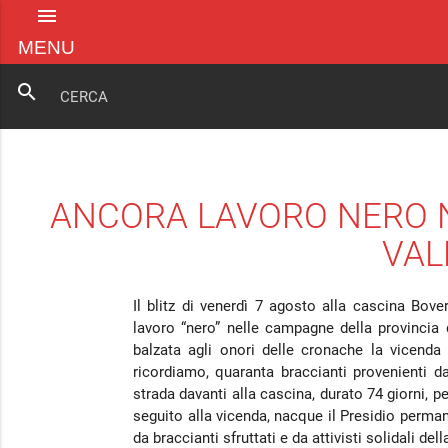
menu
MENU
search
ANCORA LAVORO NERO 
VAL
Il blitz di venerdì 7 agosto alla cascina Bo
lavoro “nero” nelle campagne della provincia 
balzata agli onori delle cronache la vicenda
ricordiamo, quaranta braccianti provenienti d
strada davanti alla cascina, durato 74 giorni, pe
seguito alla vicenda, nacque il Presidio perma
da braccianti sfruttati e da attivisti solidali del