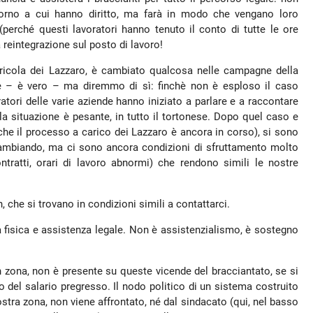
orno a cui hanno diritto, ma farà in modo che vengano loro
 (perché questi lavoratori hanno tenuto il conto di tutte le ore
 reintegrazione sul posto di lavoro!
gricola dei Lazzaro, è cambiato qualcosa nelle campagne della
re – è vero – ma diremmo di sì: finchè non è esploso il caso
ratori delle varie aziende hanno iniziato a parlare e a raccontare
 la situazione è pesante, in tutto il tortonese. Dopo quel caso e
che il processo a carico dei Lazzaro è ancora in corso), si sono
a cambiando, ma ci sono ancora condizioni di sfruttamento molto
contratti, orari di lavoro abnormi) che rendono simili le nostre
, che si trovano in condizioni simili a contattarci.
a fisica e assistenza legale. Non è assistenzialismo, è sostegno
n zona, non è presente su queste vicende del bracciantato, se si
ro del salario pregresso. Il nodo politico di un sistema costruito
tra zona, non viene affrontato, né dal sindacato (qui, nel basso