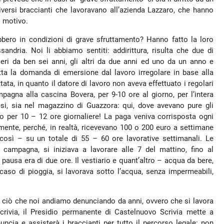
versi braccianti che lavoravano all’azienda Lazzaro, che hanno
o motivo.
bbero in condizioni di grave sfruttamento? Hanno fatto la loro
sandria. Noi li abbiamo sentiti: addirittura, risulta che due di
leri da ben sei anni, gli altri da due anni ed uno da un anno e
tta la domanda di emersione dal lavoro irregolare in base alla
tata, in quanto il datore di lavoro non aveva effettuato i regolari
pagna alla cascina Bovera, per 9-10 ore al giorno, per l’intera
i, sia nel magazzino di Guazzora: qui, dove avevano pure gli
no per 10 – 12 ore giornaliere! La paga veniva corrisposta ogni
lmente, perché, in realtà, ricevevano 100 o 200 euro a settimane
così – su un totale di 55 – 60 ore lavorative settimanali. Le
 campagna, si iniziava a lavorare alle 7 del mattino, fino al
 pausa era di due ore. Il vestiario e quant’altro – acqua da bere,
 caso di pioggia, si lavorava sotto l’acqua, senza impermeabili,
i ciò che noi andiamo denunciando da anni, ovvero che si lavora
Scrivia, il Presidio permanente di Castelnuovo Scrivia mette a
uncia e assisterà i braccianti per tutto il percorso legale: non