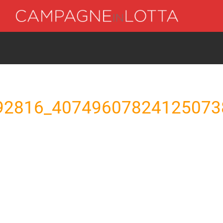
92816_40749607824125073