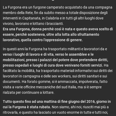
La Furgona era un furgone camperato acquistato da una compagna
membro della Rete, fin da subito messo a totale disposizione degli
interventi in Capitanata, in Calabria e in tutti gli altri luoghi dove
vivono, lavorano e lottano i braccianti.
Era una Furgona, donna perchè così è nata e questo aveva scelto di
essere, perchè sosteneva, oltre alla lotta allo sfruttamento
lavorativo, quella contro l’oppressione di genere.
In questi anni la Furgona ha trasportato militanti e lavoratori da e
verso i luoghi di lavoro e di vita
,
verso le assemblee e le
mobilitazioni, presso i palazzi del potere dove pretendere diritti,
presso ospedali e luoghi di cura dove venivano forniti servizi.
Ha
facilitato la mobilità, ha trasportato materiali informativi sui diritti dei
lavoratori in campagna e delle sex workers, sui diritti sanitari e sui
documenti. Ha forato gomme, si è ammaccata, impolverata, fatto
visita a varie officine meccaniche del sud Italia, ma si è sempre
rialzata per continuare a lottare.
Tutto questo fino ad una mattina di fine giugno del 2016, giorno in
cui la Furgona è stata rubata.
Non siamo, ahi noi, riusciti mai più a
ritrovarla, e questo ha lasciato un vuoto enorme in tutte e tutti noi,