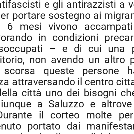
ntifascisti e gli antirazzisti a 
er portare sostegno ai migran
si 6 mesi vivono accampati
avorando in condizioni precar
isoccupati – e di cui una 
ritorio, non avendo un altro 
 scorsa queste persone h
za attraversando il centro citt
della città uno dei bisogni ch
iunque a Saluzzo e altrov
Durante il corteo molte pe
nuto portato dai manifesta