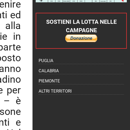
venire
ti ed
SOSTIENI LA LOTTA NELLE
 alla
CAMPAGNE
ie in
parte
posto
PUGLIA
anno
CALABRIA
adino
PIEMONTE
e per
ALTRI TERRITORI
e – è
rsone
nti e