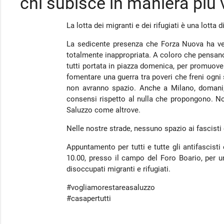
chi subisce in maniera più vi
La lotta dei migranti e dei rifugiati è una lotta di 
La sedicente presenza che Forza Nuova ha vent
totalmente inappropriata. A coloro che pensano 
tutti portata in piazza domenica, per promuov
fomentare una guerra tra poveri che freni ogni
non avranno spazio. Anche a Milano, domani, i
consensi rispetto al nulla che propongono. No
Saluzzo come altrove.
Nelle nostre strade, nessuno spazio ai fascisti e
Appuntamento per tutti e tutte gli antifascisti
10.00, presso il campo del Foro Boario, per una
disoccupati migranti e rifugiati.
‪#‎vogliamorestareasaluzzo‬
‪#‎casapertutti‬