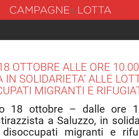
18 OTTOBRE ALLE ORE 10.00
IN SOLIDARIETA’ ALLE LOTT
UPATI MIGRANTI E RIFUGIA
 18 ottobre – dalle ore 1
irazzista a Saluzzo, in solida
 disoccupati migranti e rifug