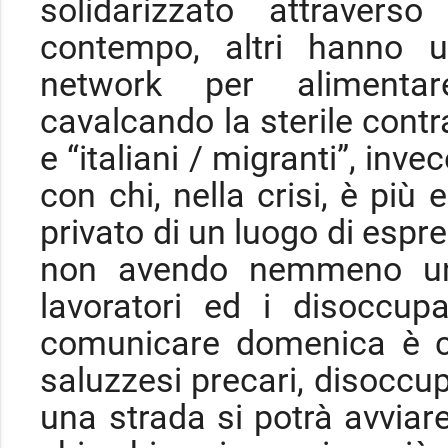
solidarizzato attravers
contempo, altri hanno ut
network per alimentar
cavalcando la sterile contr
e “italiani / migranti”, inve
con chi, nella crisi, è più
privato di un luogo di espres
non avendo nemmeno un 
lavoratori ed i disoccup
comunicare domenica è ch
saluzzesi precari, disoccup
una strada si potrà avvia