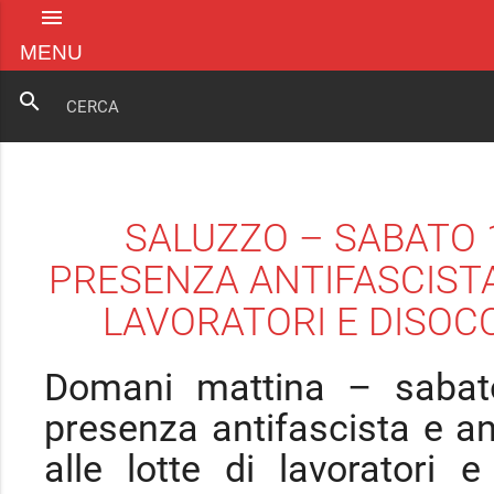
menu
MENU
search
SALUZZO – SABATO 
PRESENZA ANTIFASCISTA 
LAVORATORI E DISOCC
Domani mattina – sabato
presenza antifascista e ant
alle lotte di lavoratori e