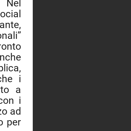
. Nel
ocial
nte,
nali”
fronto
anche
blica,
he i
ato a
con i
zo ad
o per