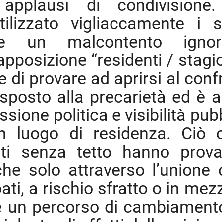
o applausi di condivisione
ilizzato vigliaccamente i s
e un malcontento ignora
apposizione “residenti / stagio
ce di provare ad aprirsi al con
 esposto alla precarietà ed è 
sione politica e visibilità pub
luogo di residenza. Ciò c
ati senza tetto hanno prov
e solo attraverso l’unione 
ati, a rischio sfratto o in mez
re un percorso di cambiament